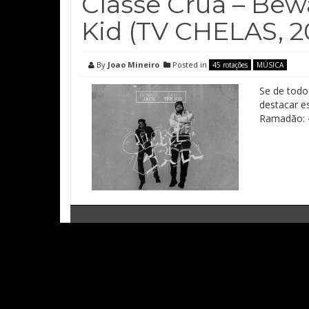
Classe Crua – Bew
Kid (TV CHELAS, 2
By
Joao Mineiro
Posted in
45 rotações
MÚSICA
Se de todo
destacar e
Ramadão: «