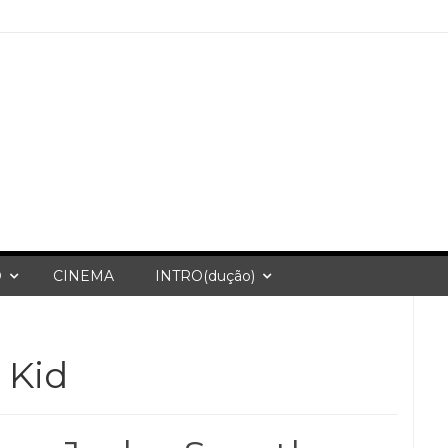
O
CINEMA
INTRO(dução)
 Kid