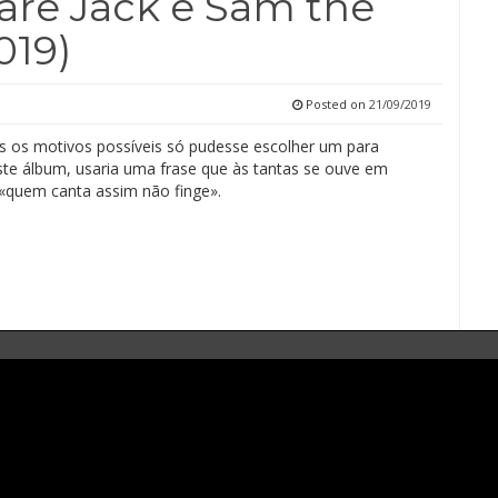
are Jack e Sam the
019)
Posted on
21/09/2019
s os motivos possíveis só pudesse escolher um para
ste álbum, usaria uma frase que às tantas se ouve em
quem canta assim não finge».