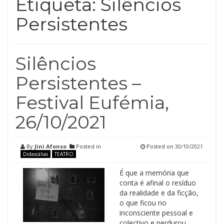
Etiqueta:
Silêncios
Persistentes
Silêncios
Persistentes –
Festival Eufémia,
26/10/2021
By
Jini Afonso
Posted in
Posted on
30/10/2021
Didascálias
TEATRO
É que a memória que
conta é afinal o resíduo
da realidade e da ficção,
o que ficou no
inconsciente pessoal e
colectivo e perdurou