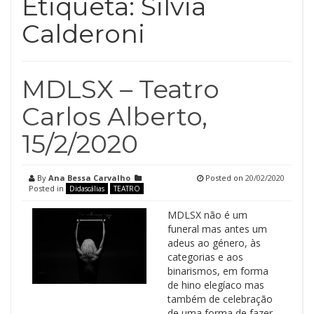
Etiqueta:
Silvia
Calderoni
MDLSX – Teatro
Carlos Alberto,
15/2/2020
By
Ana Bessa Carvalho
Posted on
20/02/2020
Posted in
Didascálias
TEATRO
MDLSX não é um
funeral mas antes um
adeus ao género, às
categorias e aos
binarismos, em forma
de hino elegíaco mas
também de celebração
de uma forma de fazer