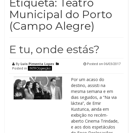
Etiqueta:
Teatro
Municipal do Porto
(Campo Alegre)
E tu, onde estás?
By
Luis Pimenta Lopes
Posted on
06/03/2017
Posted in
INTRO(specção)
Por um acaso do
destino, assisti na
mesma semana e em
dias seguidos, a “Na via
láctea”, de Emir
Kusturica, ainda em
exibição no recém-
aberto Cinema Trindade,
e aos dois espetáculos
do Foco Deslocações,