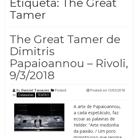
Etiqueta:
The Great
Tamer
The Great Tamer de
Dimitris
Papaioannou – Rivoli,
9/3/2018
By
Daniel Tavares
Posted
Posted on
13/03/2018
in
Didascálias
TEATRO
A arte de Papaioannou,
a cada espetáculo, faz
ecoar as palavras de
Helder: “Arte medonha
da paixão. / Um poro
monstruoso que respira