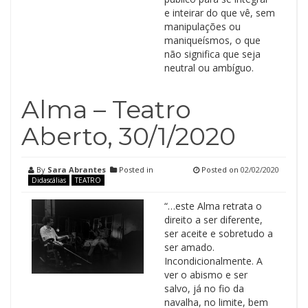
e inteirar do que vê, sem
manipulações ou
maniqueísmos, o que
não significa que seja
neutral ou ambíguo.
Alma – Teatro
Aberto, 30/1/2020
By
Sara Abrantes
Posted in
Posted on
02/02/2020
Didascálias
TEATRO
“…este Alma retrata o
direito a ser diferente,
ser aceite e sobretudo a
ser amado.
Incondicionalmente. A
ver o abismo e ser
salvo, já no fio da
navalha, no limite, bem