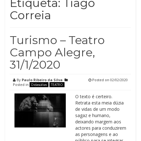
Etiqueta:
Tiago
Correia
Turismo – Teatro
Campo Alegre,
31/1/2020
By
Paulo Ribeiro da Silva
Posted on
02/02/2020
Posted in
Didascálias
TEATRO
O texto é certeiro.
Retrata esta meia dúzia
de vidas de um modo
sagaz e humano,
deixando margem aos
actores para conduzirem
as personagens e ao
público para se integrar