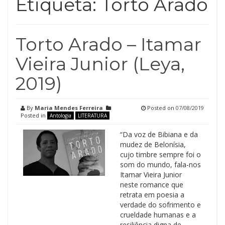
Etiqueta:
Torto Arado
Torto Arado – Itamar
Vieira Junior (Leya,
2019)
By
Maria Mendes Ferreira
Posted on
07/08/2019
Posted in
Antologia
LITERATURA
“Da voz de Bibiana e da
mudez de Belonísia,
cujo timbre sempre foi o
som do mundo, fala-nos
Itamar Vieira Junior
neste romance que
retrata em poesia a
verdade do sofrimento e
crueldade humanas e a
resiliência digna de