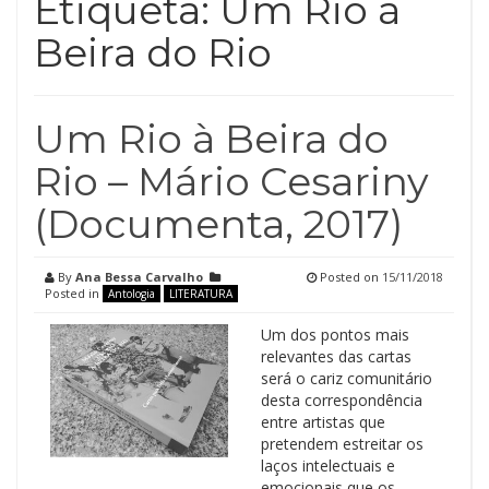
Etiqueta:
Um Rio à
Beira do Rio
Um Rio à Beira do
Rio – Mário Cesariny
(Documenta, 2017)
By
Ana Bessa Carvalho
Posted on
15/11/2018
Posted in
Antologia
LITERATURA
Um dos pontos mais
relevantes das cartas
será o cariz comunitário
desta correspondência
entre artistas que
pretendem estreitar os
laços intelectuais e
emocionais que os