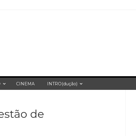
O
CINEMA
INTRO(dução)
stão de