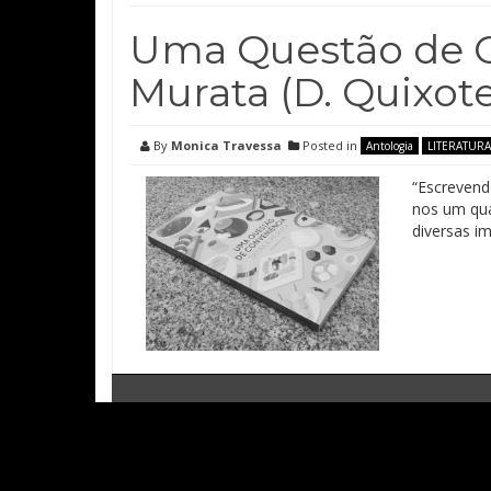
Uma Questão de C
Murata (D. Quixote
By
Monica Travessa
Posted in
Antologia
LITERATURA
“Escrevend
nos um qua
diversas i