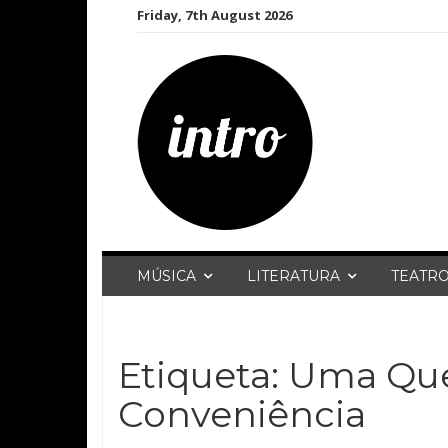
Skip
Friday, 7th August 2026
to
content
MÚSICA
LITERATURA
TEATR
Etiqueta:
Uma Que
Conveniência