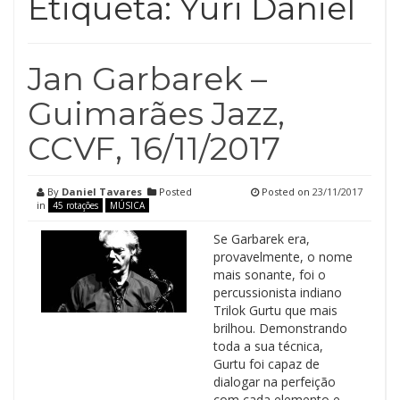
Etiqueta:
Yuri Daniel
Jan Garbarek –
Guimarães Jazz,
CCVF, 16/11/2017
By
Daniel Tavares
Posted
Posted on
23/11/2017
in
45 rotações
MÚSICA
Se Garbarek era,
provavelmente, o nome
mais sonante, foi o
percussionista indiano
Trilok Gurtu que mais
brilhou. Demonstrando
toda a sua técnica,
Gurtu foi capaz de
dialogar na perfeição
com cada elemento e