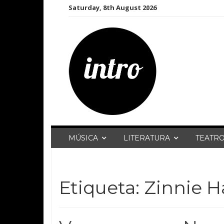
Skip
Saturday, 8th August 2026
to
content
MÚSICA
LITERATURA
TEATR
Etiqueta:
Zinnie H