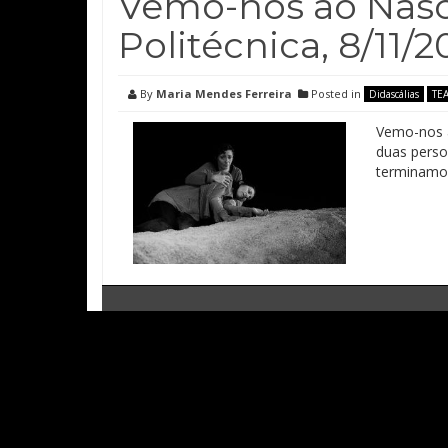
Vemo-nos ao Nasce
Politécnica, 8/11/2
By
Maria Mendes Ferreira
Posted in
Didascálias
TE
Vemo-nos 
duas perso
terminamos