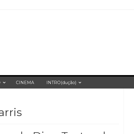
O
CINEMA
INTRO(dução)
arris