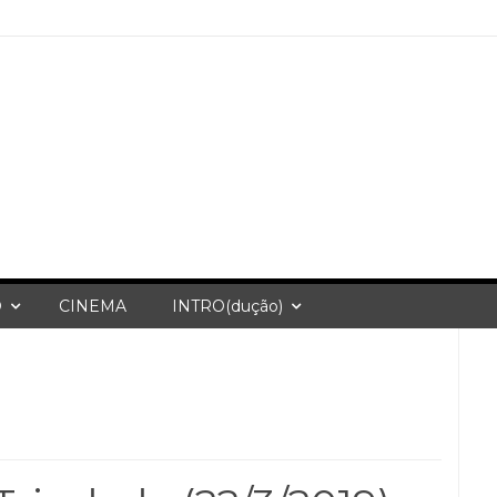
O
CINEMA
INTRO(dução)