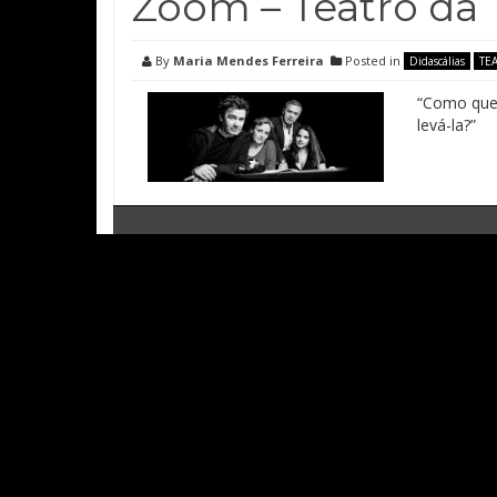
Zoom – Teatro da 
By
Maria Mendes Ferreira
Posted in
Didascálias
TE
“Como quer
levá-la?”