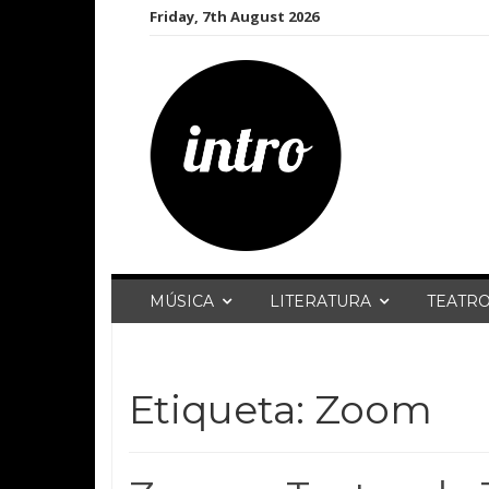
Skip
Friday, 7th August 2026
to
content
MÚSICA
LITERATURA
TEATR
Etiqueta:
Zoom