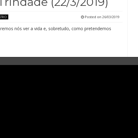
Trindade (22/3/2019)
Posted on
26/03/2019
ATRO
emos nós ver a vida e, sobretudo, como pretendemos