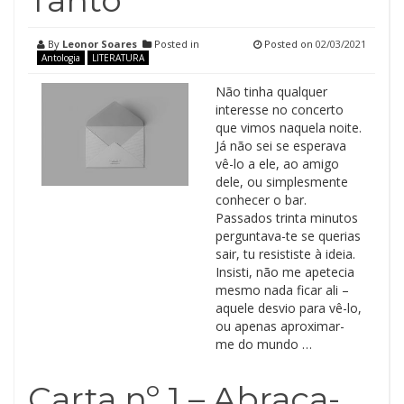
Tanto
By
Leonor Soares
Posted in
Posted on
02/03/2021
Antologia
LITERATURA
Não tinha qualquer
interesse no concerto
que vimos naquela noite.
Já não sei se esperava
vê-lo a ele, ao amigo
dele, ou simplesmente
conhecer o bar.
Passados trinta minutos
perguntava-te se querias
sair, tu resististe à ideia.
Insisti, não me apetecia
mesmo nada ficar ali –
aquele desvio para vê-lo,
ou apenas aproximar-
me do mundo …
Carta nº 1 – Abraça-