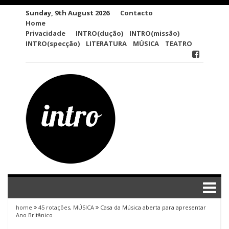
Skip
Sunday, 9th August 2026
Contacto
to
Home
content
Privacidade
INTRO(dução)
INTRO(missão)
INTRO(specção)
LITERATURA
MÚSICA
TEATRO
home
45 rotações
,
MÚSICA
Casa da Música aberta para apresentar
Ano Britânico