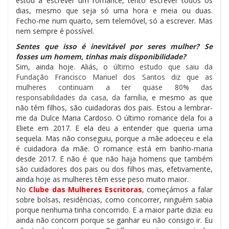
estou a escrever um romance, tento escrever todos os
dias, mesmo que seja só uma hora e meia ou duas.
Fecho-me num quarto, sem telemóvel, só a escrever. Mas
nem sempre é possível.
Sentes que isso é inevitável por seres mulher? Se
fosses um homem, tinhas mais disponibilidade?
Sim, ainda hoje. Aliás, o
último estudo que saiu da
Fundação Francisco Manuel dos Santos diz que as
mulheres continuam a ter quase 80% das
responsabilidades da casa, da família
, e mesmo as que
não têm filhos, são cuidadoras dos pais. Estou a lembrar-
me da Dulce Maria Cardoso. O último romance dela foi a
Eliete em 2017. E ela deu a entender que queria uma
sequela. Mas não conseguiu, porque a mãe adoeceu e ela
é cuidadora da mãe. O romance está em banho-maria
desde 2017. E não é que não haja homens que também
são cuidadores dos pais ou dos filhos mas, efetivamente,
ainda hoje as mulheres têm esse peso muito maior.
No
Clube das Mulheres Escritoras
, começámos a falar
sobre bolsas, residências, como concorrer, ninguém sabia
porque nenhuma tinha concorrido. E a maior parte dizia: eu
ainda não concorri porque se ganhar eu não consigo ir. Eu