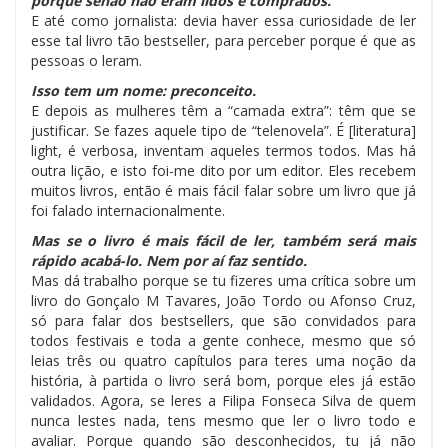
porque senão não eram lidos e comprados.
E até como jornalista: devia haver essa curiosidade de ler
esse tal livro tão bestseller, para perceber porque é que as
pessoas o leram.
Isso tem um nome: preconceito.
E depois as mulheres têm a “camada extra”: têm que se
justificar. Se fazes aquele tipo de “telenovela”. É [literatura]
light, é verbosa, inventam aqueles termos todos. Mas há
outra lição, e isto foi-me dito por um editor. Eles recebem
muitos livros, então é mais fácil falar sobre um livro que já
foi falado internacionalmente.
Mas se o livro é mais fácil de ler, também será mais
rápido acabá-lo. Nem por aí faz sentido.
Mas dá trabalho porque se tu fizeres uma crítica sobre um
livro do Gonçalo M Tavares, João Tordo ou Afonso Cruz,
só para falar dos bestsellers, que são convidados para
todos festivais e toda a gente conhece, mesmo que só
leias três ou quatro capítulos para teres uma noção da
história, à partida o livro será bom, porque eles já estão
validados. Agora, se leres a Filipa Fonseca Silva de quem
nunca lestes nada, tens mesmo que ler o livro todo e
avaliar. Porque quando são desconhecidos, tu já não