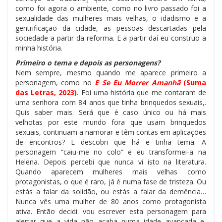
como foi agora o ambiente, como no livro passado foi a
sexualidade das mulheres mais velhas, o idadismo e a
gentrificação da cidade, as pessoas descartadas pela
sociedade a partir da reforma. E a partir daí eu construo a
minha história.
Primeiro o tema e depois as personagens?
Nem sempre, mesmo quando me aparece primeiro a
personagem, como no
E Se Eu Morrer Amanhã
(Suma
das Letras, 2023)
. Foi uma história que me contaram de
uma senhora com 84 anos que tinha brinquedos sexuais,.
Quis saber mais. Será que é caso único ou há mais
velhotas por este mundo fora que usam brinquedos
sexuais, continuam a namorar e têm contas em aplicações
de encontros? E descobri que há e tinha tema. A
personagem “caiu-me no colo” e eu transformei-a na
Helena. Depois percebi que nunca vi isto na literatura.
Quando aparecem mulheres mais velhas como
protagonistas, o que é raro, já é numa fase de tristeza. Ou
estás a falar da solidão, ou estás a falar da demência…
Nunca vês uma mulher de 80 anos como protagonista
ativa. Então decidi: vou escrever esta personagem para
alertar que a vida não acaba numa idade avançada e,