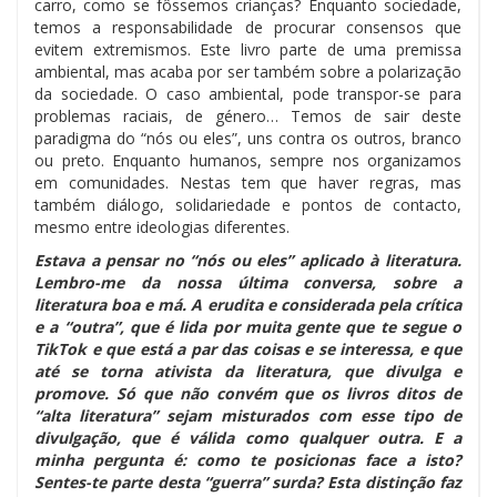
carro, como se fôssemos crianças? Enquanto sociedade,
temos a responsabilidade de procurar consensos que
evitem extremismos. Este livro parte de uma premissa
ambiental, mas acaba por ser também sobre a polarização
da sociedade. O caso ambiental, pode transpor-se para
problemas raciais, de género… Temos de sair deste
paradigma do “nós ou eles”, uns contra os outros, branco
ou preto. Enquanto humanos, sempre nos organizamos
em comunidades. Nestas tem que haver regras, mas
também diálogo, solidariedade e pontos de contacto,
mesmo entre ideologias diferentes.
Estava a pensar no “nós ou eles” aplicado à literatura.
Lembro-me da nossa última conversa, sobre a
literatura boa e má. A erudita e considerada pela crítica
e a “outra”, que é lida por muita gente que te segue o
TikTok e que está a par das coisas e se interessa, e que
até se torna ativista da literatura, que divulga e
promove. Só que não convém que os livros ditos de
“alta literatura” sejam misturados com esse tipo de
divulgação, que é válida como qualquer outra. E a
minha pergunta é: como te posicionas face a isto?
Sentes-te parte desta “guerra” surda? Esta distinção faz