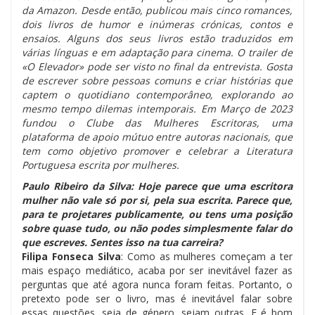
da Amazon. Desde então, publicou mais cinco romances,
dois livros de humor e inúmeras crónicas, contos e
ensaios. Alguns dos seus livros estão traduzidos em
várias línguas e em adaptação para cinema. O trailer de
«O Elevador» pode ser visto no final da entrevista. Gosta
de escrever sobre pessoas comuns e criar histórias que
captem o quotidiano contemporâneo, explorando ao
mesmo tempo dilemas intemporais.
Em Março de 2023
fundou o Clube das Mulheres Escritoras, uma
plataforma de apoio mútuo entre autoras nacionais, que
tem como objetivo promover e celebrar a Literatura
Portuguesa escrita por mulheres.
Paulo Ribeiro da Silva: Hoje parece que uma escritora
mulher não vale só por si, pela sua escrita. Parece que,
para te projetares publicamente, ou tens uma posição
sobre quase tudo, ou não podes simplesmente falar do
que escreves. Sentes isso na tua carreira?
Filipa Fonseca Silva
: Como as mulheres começam a ter
mais espaço mediático, acaba por ser inevitável fazer as
perguntas que até agora nunca foram feitas. Portanto, o
pretexto pode ser o livro, mas é inevitável falar sobre
essas questões, seja de género, sejam outras. E é bom