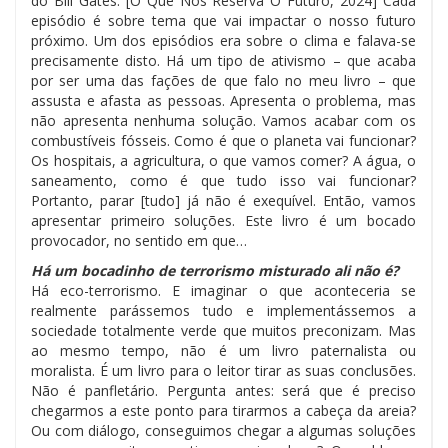
do Bill Gates. [O Que Nos Reserva O Futuro, 2024] Cada
episódio é sobre tema que vai impactar o nosso futuro
próximo. Um dos episódios era sobre o clima e falava-se
precisamente disto. Há um tipo de ativismo – que acaba
por ser uma das fações de que falo no meu livro – que
assusta e afasta as pessoas. Apresenta o problema, mas
não apresenta nenhuma solução. Vamos acabar com os
combustíveis fósseis. Como é que o planeta vai funcionar?
Os hospitais, a agricultura, o que vamos comer? A água, o
saneamento, como é que tudo isso vai funcionar?
Portanto, parar [tudo] já não é exequível. Então, vamos
apresentar primeiro soluções. Este livro é um bocado
provocador, no sentido em que…
Há um bocadinho de terrorismo misturado ali não é?
Há eco-terrorismo. E imaginar o que aconteceria se
realmente parássemos tudo e implementássemos a
sociedade totalmente verde que muitos preconizam. Mas
ao mesmo tempo, não é um livro paternalista ou
moralista. É um livro para o leitor tirar as suas conclusões.
Não é panfletário. Pergunta antes: será que é preciso
chegarmos a este ponto para tirarmos a cabeça da areia?
Ou com diálogo, conseguimos chegar a algumas soluções