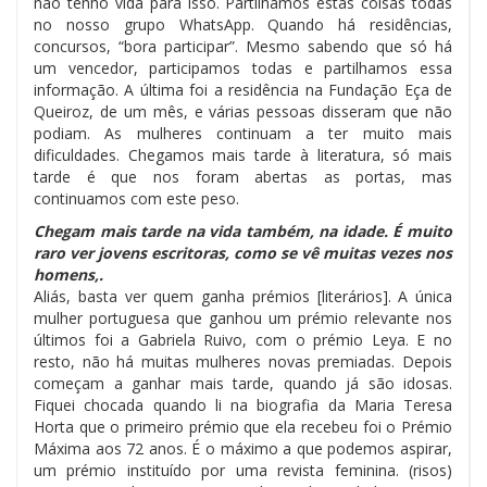
não tenho vida para isso. Partilhamos estas coisas todas
no nosso grupo WhatsApp. Quando há residências,
concursos, “bora participar”. Mesmo sabendo que só há
um vencedor, participamos todas e partilhamos essa
informação. A última foi a residência na Fundação Eça de
Queiroz, de um mês, e várias pessoas disseram que não
podiam. As mulheres continuam a ter muito mais
dificuldades. Chegamos mais tarde à literatura, só mais
tarde é que nos foram abertas as portas, mas
continuamos com este peso.
Chegam mais tarde na vida também, na idade. É muito
raro ver jovens escritoras, como se vê muitas vezes nos
homens,.
Aliás, basta ver quem ganha prémios [literários]. A única
mulher portuguesa que ganhou um prémio relevante nos
últimos foi a Gabriela Ruivo, com o prémio Leya. E no
resto, não há muitas mulheres novas premiadas. Depois
começam a ganhar mais tarde, quando já são idosas.
Fiquei chocada quando li na biografia da Maria Teresa
Horta que o primeiro prémio que ela recebeu foi o Prémio
Máxima aos 72 anos. É o máximo a que podemos aspirar,
um prémio instituído por uma revista feminina. (risos)