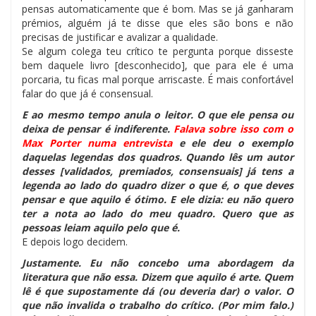
pensas automaticamente que é bom. Mas se já ganharam
prémios, alguém já te disse que eles são bons e não
precisas de justificar e avalizar a qualidade.
Se algum colega teu crítico te pergunta porque disseste
bem daquele livro [desconhecido], que para ele é uma
porcaria, tu ficas mal porque arriscaste. É mais confortável
falar do que já é consensual.
E ao mesmo tempo anula o leitor. O que ele pensa ou
deixa de pensar é indiferente.
Falava sobre isso com o
Max Porter numa entrevista
e ele deu o exemplo
daquelas legendas dos quadros. Quando lês um autor
desses [validados, premiados, consensuais] já tens a
legenda ao lado do quadro dizer o que é, o que deves
pensar e que aquilo é ótimo. E ele dizia: eu não quero
ter a nota ao lado do meu quadro. Quero que as
pessoas leiam aquilo pelo que é.
E depois logo decidem.
Justamente. Eu não concebo uma abordagem da
literatura que não essa. Dizem que aquilo é arte. Quem
lê é que supostamente dá (ou deveria dar) o valor. O
que não invalida o trabalho do crítico. (Por mim falo.)