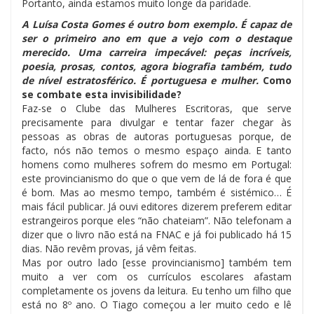
Portanto, ainda estamos muito longe da paridade.
A Luísa Costa Gomes é outro bom exemplo. É capaz de
ser o primeiro ano em que a vejo com o destaque
merecido. Uma carreira impecável: peças incríveis,
poesia, prosas, contos, agora biografia também, tudo
de nível estratosférico. É portuguesa e mulher.
Como
se combate esta invisibilidade?
Faz-se o Clube das Mulheres Escritoras, que serve
precisamente para divulgar e tentar fazer chegar às
pessoas as obras de autoras portuguesas porque, de
facto, nós não temos o mesmo espaço ainda. E tanto
homens como mulheres sofrem do mesmo em Portugal:
este provincianismo do que o que vem de lá de fora é que
é bom. Mas ao mesmo tempo, também é sistémico… É
mais fácil publicar. Já ouvi editores dizerem preferem editar
estrangeiros porque eles “não chateiam”. Não telefonam a
dizer que o livro não está na FNAC e já foi publicado há 15
dias. Não revêm provas, já vêm feitas.
Mas por outro lado [esse provincianismo] também tem
muito a ver com os currículos escolares afastam
completamente os jovens da leitura. Eu tenho um filho que
está no 8º ano. O Tiago começou a ler muito cedo e lê