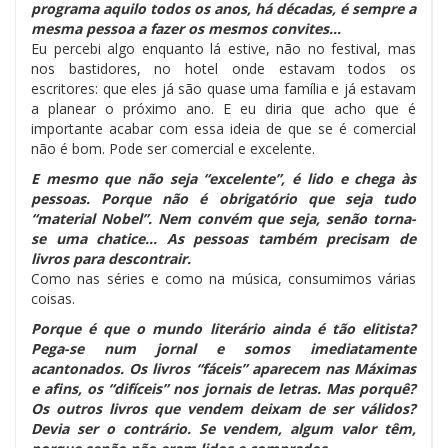
programa aquilo todos os anos, há décadas, é sempre a
mesma pessoa a fazer os mesmos convites…
Eu percebi algo enquanto lá estive, não no festival, mas
nos bastidores, no hotel onde estavam todos os
escritores: que eles já são quase uma família e já estavam
a planear o próximo ano. E eu diria que acho que é
importante acabar com essa ideia de que se é comercial
não é bom. Pode ser comercial e excelente.
E mesmo que não seja “excelente”, é lido e chega às
pessoas. Porque não é obrigatório que seja tudo
“material Nobel”. Nem convém que seja, senão torna-
se uma chatice… As pessoas também precisam de
livros para descontrair.
Como nas séries e como na música, consumimos várias
coisas.
Porque é que o mundo literário ainda é tão elitista?
Pega-se num jornal e somos imediatamente
acantonados. Os livros “fáceis” aparecem nas Máximas
e afins, os “difíceis” nos jornais de letras. Mas porquê?
Os outros livros que vendem deixam de ser válidos?
Devia ser o contrário. Se vendem, algum valor têm,