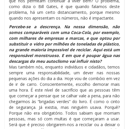
que nos permitam continuar a viver bem? O problema,
como dizia o Bill Gates, é que quando falamos deste
problema, há um certo distanciamento, porque mesmo
quando nos apresentam os números, não é impactante.
Percebe-se a descrença. Na nossa dimensão, não
somos comparáveis com uma Coca-Cola, por exemplo,
com milhares de empresas e marcas, e que optou por
substituir o vidro por milhões de toneladas de plástico,
na grande maioria impossível de reciclar. Aqui está um
responsável monstruoso. E em que é poupar água nas
descargas do meu autoclismo vai influir nisto?
Mas também nós, enquanto indivíduos e cidadãos, temos
sempre uma responsabilidade, um dever nas nossas
pequenas ações do dia a dia. Hoje vou de combóio em vez
de ir de carro. Conscientemente, escolho demorar mais
uma hora. É este nível de sacrifício que as pessoas têm
que começar a pensar que se calhar vale a pena, para não
chegarmos às “brigadas verdes” do livro. É como o cinto
de segurança. Já existia, mas ninguém usava. Porquê?
Porque não era obrigatório. Todos sabiam que morriam
pessoas, mas só com multas é que começaram a usar.
Será que é preciso obrigarem-nos a reciclar ou a deixar o