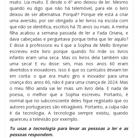
muito. Lia muito. E desde o 6º ano deixou de ler. Mesmo
quando eu digo que não há telemóvel, para ele o livro
deixou de ser alternativa. Porquê? Porque ele está a criar
uma aversão, por ser obrigado a ler livros na escola com
que não se identifica, escritos há 70 anos ou mais. A minha
filha acabou a semana passada de ler a Fada Oriana, e
dava cabeçadas e perguntava porque tinha que ler aquilo?
E disse à professora: eu li que a Sophia de Mello Breyner
escreveu este livro porque quando foi mãe os livros
infantis eram uma seca. Mas os livros dela também são
uma seca! E eu disse: sim, mas nos anos 60 eram
divertidos e inovadores. Isso é que os currículos deviam ter
em conta: o que era muito giro e inovador para uma
criança dos anos 60, não é para uma criança de 2024. Mas
o meu filho ainda vai ler mais um livro dela. E nada de
poesia, o melhor que a Sophia escreveu. Portanto, é
normal que no subconsciente deles fique registado que os
autores portugueses são intragáveis. Portanto, a culpa não
é da tecnologia. A tecnologia sempre existiu, quando
apareceu a televisão por exemplo.
Tu usas a tecnologia para levar as pessoas a ler e as
pessoas respondem.