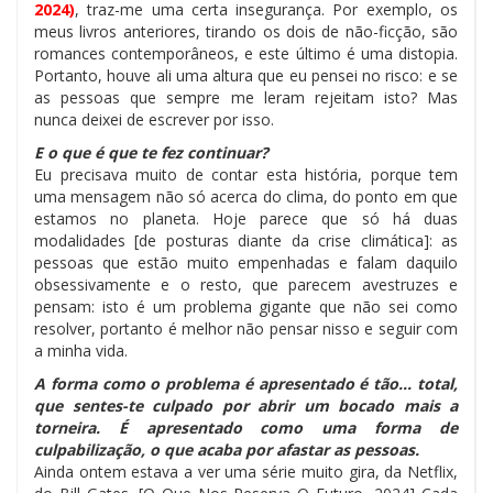
2024)
, traz-me uma certa insegurança. Por exemplo, os
meus livros anteriores, tirando os dois de não-ficção, são
romances contemporâneos, e este último é uma distopia.
Portanto, houve ali uma altura que eu pensei no risco: e se
as pessoas que sempre me leram rejeitam isto? Mas
nunca deixei de escrever por isso.
E o que é que te fez continuar?
Eu precisava muito de contar esta história, porque tem
uma mensagem não só acerca do clima, do ponto em que
estamos no planeta. Hoje parece que só há duas
modalidades [de posturas diante da crise climática]: as
pessoas que estão muito empenhadas e falam daquilo
obsessivamente e o resto, que parecem avestruzes e
pensam: isto é um problema gigante que não sei como
resolver, portanto é melhor não pensar nisso e seguir com
a minha vida.
A forma como o problema é apresentado é tão… total,
que sentes-te culpado por abrir um bocado mais a
torneira. É apresentado como uma forma de
culpabilização, o que acaba por afastar as pessoas.
Ainda ontem estava a ver uma série muito gira, da Netflix,