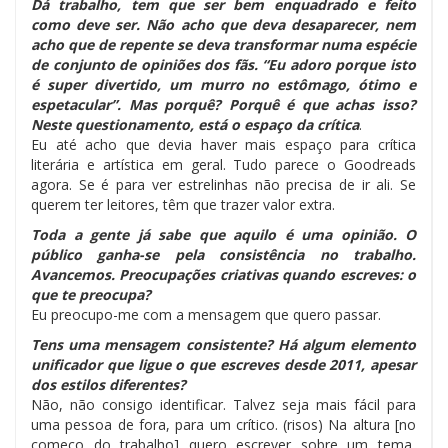
Dá trabalho, tem que ser bem enquadrado e feito
como deve ser. Não acho que deva desaparecer, nem
acho que de repente se deva transformar numa espécie
de conjunto de opiniões dos fãs. “Eu adoro porque isto
é super divertido, um murro no estômago, ótimo e
espetacular”. Mas porquê? Porquê é que achas isso?
Neste questionamento, está o espaço da crítica
.
Eu até acho que devia haver mais espaço para crítica
literária e artística em geral. Tudo parece o Goodreads
agora. Se é para ver estrelinhas não precisa de ir ali. Se
querem ter leitores, têm que trazer valor extra.
Toda a gente já sabe que aquilo é uma opinião. O
público ganha-se pela consistência no trabalho.
Avancemos. Preocupações criativas quando escreves: o
que te preocupa?
Eu preocupo-me com a mensagem que quero passar.
Tens uma mensagem consistente? Há algum elemento
unificador que ligue o que escreves desde 2011, apesar
dos estilos diferentes?
Não, não consigo identificar. Talvez seja mais fácil para
uma pessoa de fora, para um crítico. (risos) Na altura [no
começo do trabalho] quero escrever sobre um tema,