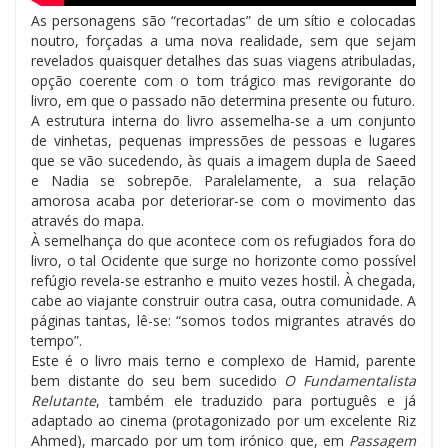
As personagens são “recortadas” de um sítio e colocadas
noutro, forçadas a uma nova realidade, sem que sejam
revelados quaisquer detalhes das suas viagens atribuladas,
opção coerente com o tom trágico mas revigorante do
livro, em que o passado não determina presente ou futuro.
A estrutura interna do livro assemelha-se a um conjunto
de vinhetas, pequenas impressões de pessoas e lugares
que se vão sucedendo, às quais a imagem dupla de Saeed
e Nadia se sobrepõe. Paralelamente, a sua relação
amorosa acaba por deteriorar-se com o movimento das
através do mapa.
À semelhança do que acontece com os refugiados fora do
livro, o tal Ocidente que surge no horizonte como possível
refúgio revela-se estranho e muito vezes hostil. À chegada,
cabe ao viajante construir outra casa, outra comunidade. A
páginas tantas, lê-se: “somos todos migrantes através do
tempo”.
Este é o livro mais terno e complexo de Hamid, parente
bem distante do seu bem sucedido
O Fundamentalista
Relutante
, também ele traduzido para português e já
adaptado ao cinema (protagonizado por um excelente Riz
Ahmed), marcado por um tom irónico que, em
Passagem