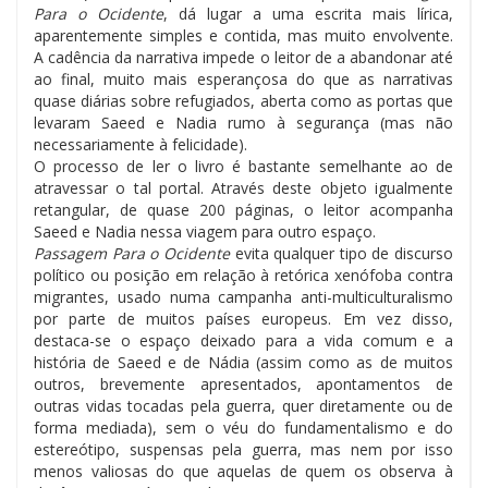
Para o Ocidente
, dá lugar a uma escrita mais lírica,
aparentemente simples e contida, mas muito envolvente.
A cadência da narrativa impede o leitor de a abandonar até
ao final, muito mais esperançosa do que as narrativas
quase diárias sobre refugiados, aberta como as portas que
levaram Saeed e Nadia rumo à segurança (mas não
necessariamente à felicidade).
O processo de ler o livro é bastante semelhante ao de
atravessar o tal portal. Através deste objeto igualmente
retangular, de quase 200 páginas, o leitor acompanha
Saeed e Nadia nessa viagem para outro espaço.
Passagem Para o Ocidente
evita qualquer tipo de discurso
político ou posição em relação à retórica xenófoba contra
migrantes, usado numa campanha anti-multiculturalismo
por parte de muitos países europeus. Em vez disso,
destaca-se o espaço deixado para a vida comum e a
história de Saeed e de Nádia (assim como as de muitos
outros, brevemente apresentados, apontamentos de
outras vidas tocadas pela guerra, quer diretamente ou de
forma mediada), sem o véu do fundamentalismo e do
estereótipo, suspensas pela guerra, mas nem por isso
menos valiosas do que aquelas de quem os observa à