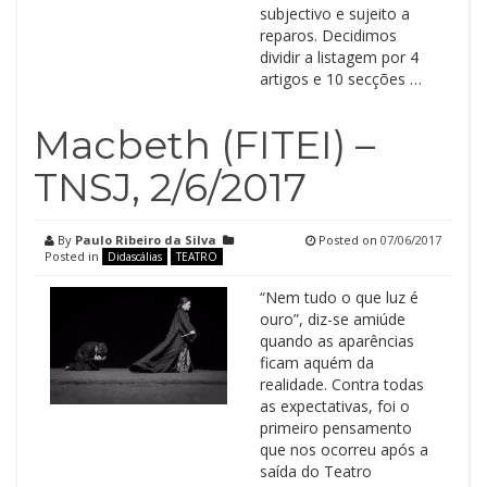
subjectivo e sujeito a
reparos. Decidimos
dividir a listagem por 4
artigos e 10 secções …
Macbeth (FITEI) –
TNSJ, 2/6/2017
By
Paulo Ribeiro da Silva
Posted on
07/06/2017
Posted in
Didascálias
TEATRO
“Nem tudo o que luz é
ouro”, diz-se amiúde
quando as aparências
ficam aquém da
realidade. Contra todas
as expectativas, foi o
primeiro pensamento
que nos ocorreu após a
saída do Teatro