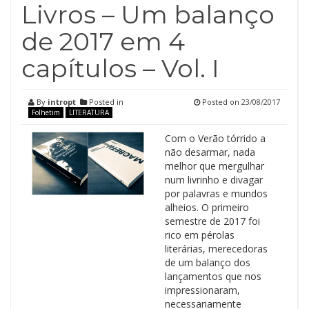
Livros – Um balanço
de 2017 em 4
capítulos – Vol. I
By
intropt
Posted in
Posted on
23/08/2017
Folhetim
LITERATURA
Com o Verão tórrido a
não desarmar, nada
melhor que mergulhar
num livrinho e divagar
por palavras e mundos
alheios. O primeiro
semestre de 2017 foi
rico em pérolas
literárias, merecedoras
de um balanço dos
lançamentos que nos
impressionaram,
necessariamente