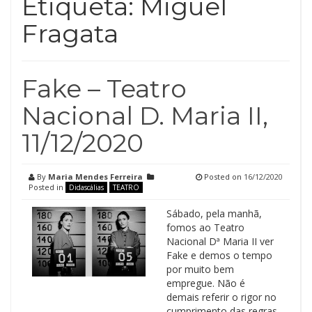
Etiqueta:
Miguel
Fragata
Fake – Teatro
Nacional D. Maria II,
11/12/2020
By
Maria Mendes Ferreira
Posted on
16/12/2020
Posted in
Didascálias
TEATRO
Sábado, pela manhã,
fomos ao Teatro
Nacional Dª Maria II ver
Fake e demos o tempo
por muito bem
empregue. Não é
demais referir o rigor no
cumprimento das regras