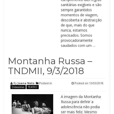
sanitárias exigíveis e são
sempre garantidos
momentos de viagem,
descoberta e abstracção
de que, mais do que
nunca, estamos
precisados. Somos
provocadoramente
saudados com um …
Montanha Russa –
TNDMII, 9/3/2018
By
Joana Neto
Posted in
Posted on
13/03/2018
Didascálias
TEATRO
A imagem da Montanha
Russa para definir a
adolescência não podia
ser mais feliz. Mesmo