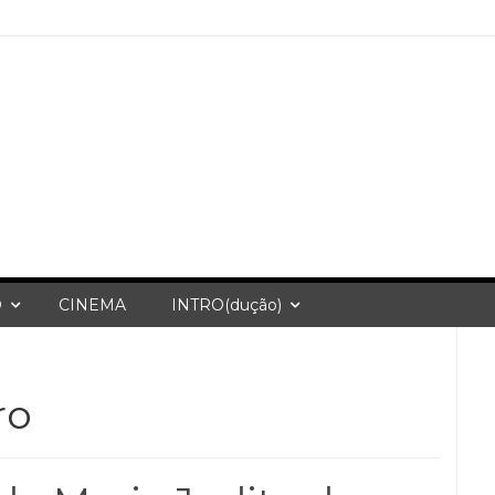
O
CINEMA
INTRO(dução)
ro