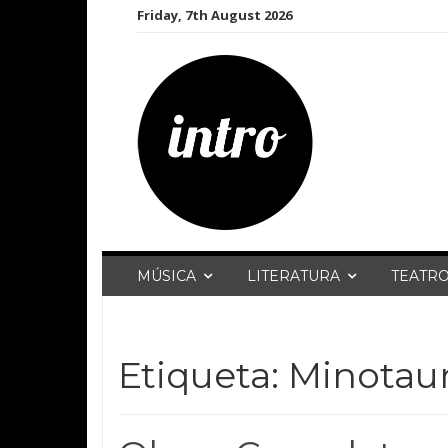
Skip
Friday, 7th August 2026
to
content
MÚSICA
LITERATURA
TEATR
Etiqueta:
Minotau