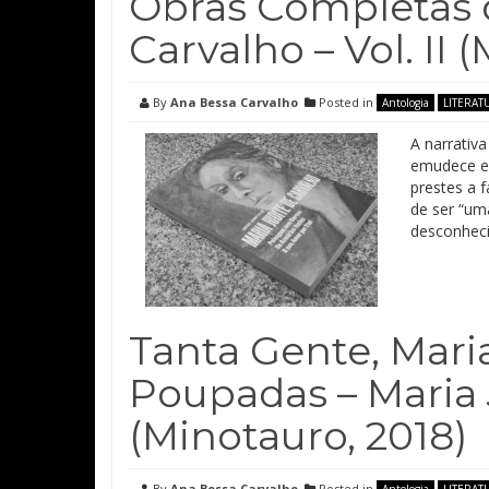
Obras Completas d
Carvalho – Vol. II 
By
Ana Bessa Carvalho
Posted in
Antologia
LITERAT
A narrativa
emudece e
prestes a 
de ser “um
desconheci
Tanta Gente, Maria
Poupadas – Maria 
(Minotauro, 2018)
By
Ana Bessa Carvalho
Posted in