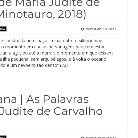
e Maria Judite de
(Minotauro, 2018)
Posted on
27/10/2019
URA
 é construída no espaço liminar entre o silêncio que
 o momento em que as personagens parecem estar
falar, a agir, ou até a morrer, o momento em que deixam
a ilha pequena, sem arquipélagos, e à volta o oceano
do e um nevoeiro tão denso” (72).
na | As Palavras
Judite de Carvalho
Posted on
05/07/2019