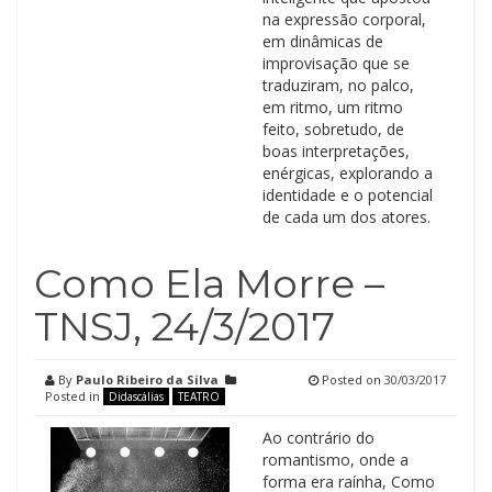
na expressão corporal,
em dinâmicas de
improvisação que se
traduziram, no palco,
em ritmo, um ritmo
feito, sobretudo, de
boas interpretações,
enérgicas, explorando a
identidade e o potencial
de cada um dos atores.
Como Ela Morre –
TNSJ, 24/3/2017
By
Paulo Ribeiro da Silva
Posted on
30/03/2017
Posted in
Didascálias
TEATRO
Ao contrário do
romantismo, onde a
forma era raínha, Como