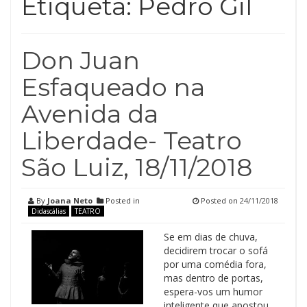
Etiqueta:
Pedro Gil
Don Juan
Esfaqueado na
Avenida da
Liberdade- Teatro
São Luiz, 18/11/2018
By
Joana Neto
Posted in
Posted on
24/11/2018
Didascálias
TEATRO
Se em dias de chuva,
decidirem trocar o sofá
por uma comédia fora,
mas dentro de portas,
espera-vos um humor
inteligente que apostou