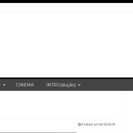
O
CINEMA
INTRO(dução)
Posted on
04/10/2018