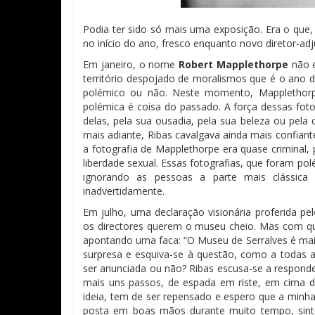
Podia ter sido só mais uma exposição. Era o que, 
no início do ano, fresco enquanto novo diretor-ad
Em janeiro, o nome
Robert Mapplethorpe
não e
território despojado de moralismos que é o ano
polémico ou não. Neste momento, Mapplethorpe
polémica é coisa do passado. A força dessas foto
delas, pela sua ousadia, pela sua beleza ou pela 
mais adiante, Ribas cavalgava ainda mais confiant
a fotografia de Mapplethorpe era quase criminal,
liberdade sexual. Essas fotografias, que foram po
ignorando as pessoas a parte mais clássica
inadvertidamente.
Em julho, uma declaração visionária proferida pel
os directores querem o museu cheio. Mas com quê
apontando uma faca: “O Museu de Serralves é mai
surpresa e esquiva-se à questão, como a todas as
ser anunciada ou não? Ribas escusa-se a responder
mais uns passos, de espada em riste, em cima d
ideia, tem de ser repensado e espero que a minha
posta em boas mãos durante muito tempo, sinto