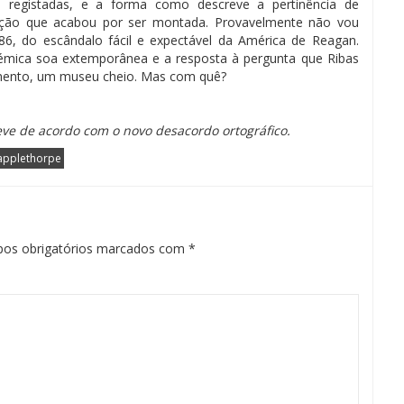
m registadas, e a forma como descreve a pertinência de
ição que acabou por ser montada. Provavelmente não vou
86, do escândalo fácil e expectável da América de Reagan.
lémica soa extemporânea e a resposta à pergunta que Ribas
omento, um museu cheio. Mas com quê?
reve de acordo com o novo desacordo ortográfico.
applethorpe
os obrigatórios marcados com
*