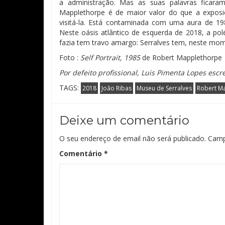
a administração. Mas as suas palavras ficara
Mapplethorpe é de maior valor do que a expos
visitá-la. Está contaminada com uma aura de 19
Neste oásis atlântico de esquerda de 2018, a po
fazia tem travo amargo: Serralves tem, neste m
Foto :
Self Portrait, 1985
de Robert Mapplethorpe
Por defeito profissional, Luis Pimenta Lopes esc
TAGS:
2018
João Ribas
Museu de Serralves
Robert M
Deixe um comentário
O seu endereço de email não será publicado.
Camp
Comentário
*