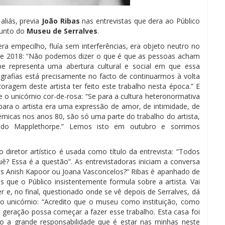
aliás, previa
João Ribas
nas entrevistas que dera ao Público
junto do
Museu de Serralves
.
ra empecilho, fluía sem interferências, era objeto neutro no
 de 2018: “Não podemos dizer o que é que as pessoas acham
 representa uma abertura cultural e social em que essa
grafias está precisamente no facto de continuarmos à volta
coragem deste artista ter feito este trabalho nesta época.” E
e o unicórnio cor-de-rosa: “Se para a cultura heteronormativa
 para o artista era uma expressão de amor, de intimidade, de
lémicas nos anos 80, são só uma parte do trabalho do artista,
 do Mapplethorpe.” Lemos isto em outubro e sorrimos
o diretor artístico é usada como título da entrevista: “Todos
? Essa é a questão”. As entrevistadoras iniciam a conversa
s Anish Kapoor ou Joana Vasconcelos?” Ribas é apanhado de
 que o Público insistentemente formula sobre a artista. Vai
 e, no final, questionado onde se vê depois de Serralves, dá
o unicórnio: “Acredito que o museu como instituição, como
 geração possa começar a fazer esse trabalho. Esta casa foi
 a grande responsabilidade que é estar nas minhas neste