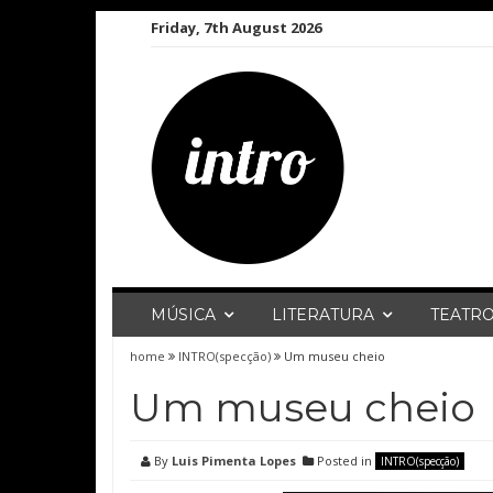
Skip
Friday, 7th August 2026
to
content
MÚSICA
LITERATURA
TEATR
home
INTRO(specção)
Um museu cheio
Um museu cheio
By
Luis Pimenta Lopes
Posted in
INTRO(specção)