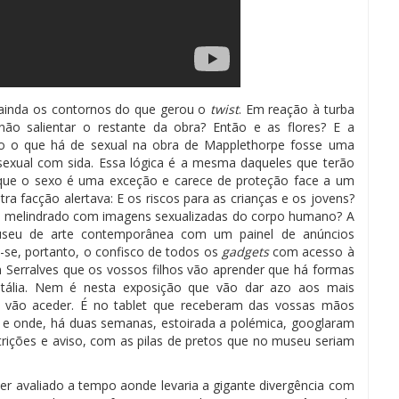
 ainda os contornos do que gerou o
twist
. Em reação à turba
 não salientar o restante da obra? Então e as flores? E a
udo o que há de sexual na obra de Mapplethorpe fosse uma
xual com sida. Essa lógica é a mesma daqueles que terão
rque o sexo é uma exceção e carece de proteção face a um
tra facção alertava: E os riscos para as crianças e os jovens?
a melindrado com imagens sexualizadas do corpo humano? A
seu de arte contemporânea com um painel de anúncios
-se, portanto, o confisco de todos os
gadgets
com acesso à
 Serralves que os vossos filhos vão aprender que há formas
itália. Nem é nesta exposição que vão dar azo aos mais
a vão aceder. É no tablet que receberam das vossas mãos
, e onde, há duas semanas, estoirada a polémica, googlaram
ições e aviso, com as pilas de pretos que no museu seriam
ter avaliado a tempo aonde levaria a gigante divergência com