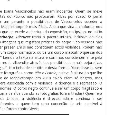
bre Joana Vasconcelos não eram inocentes. Quem se mexe
istas do Público não provocaram Ribas por acaso. O jornal
er um perante a possibilidade de Vasconcelos suceder a
Mapplethorpe é mais Ribas. A luta que viria a chafurdar nos
go que antecede a abertura da exposição, no Ípsilon, no início
thorpe: Pictures
traria o pacote inteiro, inclusive aquelas
o imagens que registam práticas do corpo. São versões não
er prazer. Em si não constituem actos violentos. Podem não
é um corpo normativo, ou de um corpo masculino que sai dos
.” Lemos o texto na altura e sorrimos conscientemente pela
moda vilipendiar através das possibilidades mais pejorativas
gica”. Isto tinha de ser dito e desta forma. Ribas disse-o, sem
obre fotografias como
Pila e Pistola
, esteve à altura do que lhe
ão de Mapplethorpe em 2018: “Não eram só negros, mas
era associada com a violência, a doença e a repressão. O
s nomes. O corpo negro continua a ser um corpo fragilizado e
rria de sida quando as fotografias foram tiradas? Quem era
os Unidos, a violência é direccionada e continua a ser
ndiferentes a quem tem uma conceção de arte sensível à
ções forem confortáveis.