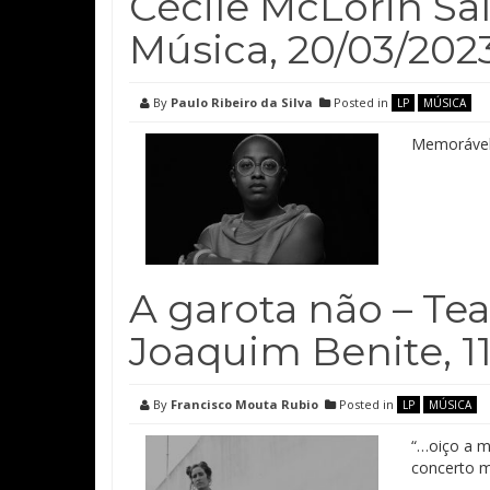
Cécile McLorin Sa
Música, 20/03/202
By
Paulo Ribeiro da Silva
Posted in
LP
MÚSICA
Memorável 
A garota não – Te
Joaquim Benite, 1
By
Francisco Mouta Rubio
Posted in
LP
MÚSICA
“…oiço a m
concerto m