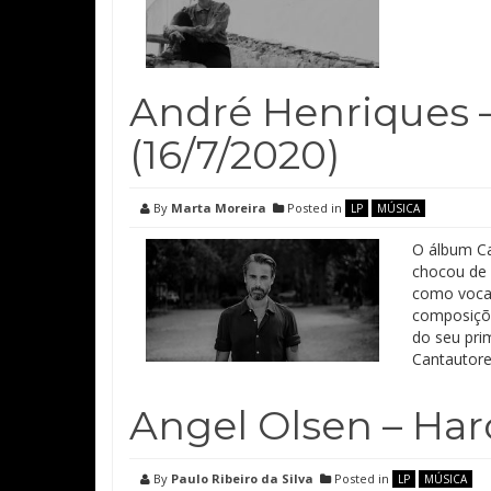
André Henriques –
(16/7/2020)
By
Marta Moreira
Posted in
LP
MÚSICA
O álbum Ca
chocou de 
como vocali
composiçõe
do seu pri
Cantautore
Angel Olsen – Har
By
Paulo Ribeiro da Silva
Posted in
LP
MÚSICA