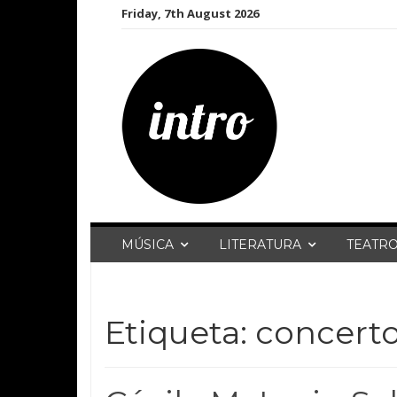
Skip
Friday, 7th August 2026
to
content
MÚSICA
LITERATURA
TEATR
Etiqueta:
concert