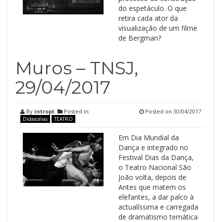
do espetáculo. O que
retira cada ator da
visualização de um filme
de Bergman?
Muros – TNSJ,
29/04/2017
By
intropt
Posted in
Posted on
30/04/2017
Didascálias
TEATRO
Em Dia Mundial da
Dança e integrado no
Festival Dias da Dança,
o Teatro Nacional São
João volta, depois de
Antes que matem os
elefantes, a dar palco à
actualíssima e carregada
de dramatismo temática