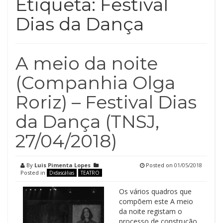
Etiqueta:
Festival
Dias da Dança
A meio da noite
(Companhia Olga
Roriz) – Festival Dias
da Dança (TNSJ,
27/04/2018)
By
Luis Pimenta Lopes
Posted on
01/05/2018
Posted in
Didascálias
TEATRO
Os vários quadros que
compõem este A meio
da noite registam o
processo de construção