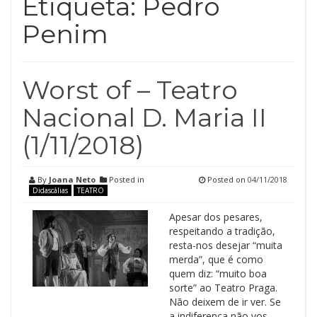
Etiqueta:
Pedro
Penim
Worst of – Teatro
Nacional D. Maria II
(1/11/2018)
By
Joana Neto
Posted in
Posted on
04/11/2018
Didascálias
TEATRO
Apesar dos pesares,
respeitando a tradição,
resta-nos desejar “muita
merda”, que é como
quem diz: “muito boa
sorte” ao Teatro Praga.
Não deixem de ir ver. Se
a indiferença não vos