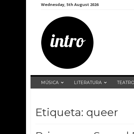
Skip
Wednesday, 5th August 2026
to
content
MÚSICA
LITERATURA
TEATR
Etiqueta:
queer