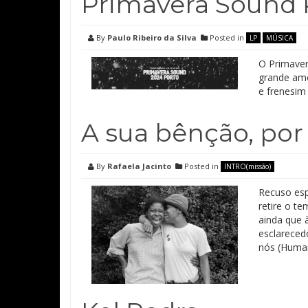
Primavera Sound 
By
Paulo Ribeiro da Silva
Posted in
LP
MÚSICA
O Primaver
grande amor
e frenesim 
A sua bênção, por
By
Rafaela Jacinto
Posted in
INTRO(missão)
Recuso esp
retire o t
ainda que 
esclareced
nós (Human