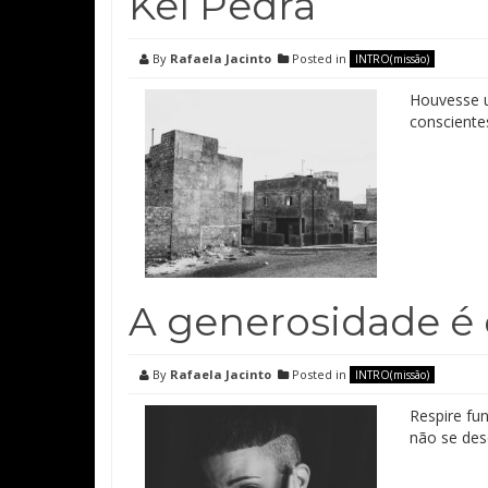
Kel Pedra
By
Rafaela Jacinto
Posted in
INTRO(missão)
Houvesse u
consciente
A generosidade é 
By
Rafaela Jacinto
Posted in
INTRO(missão)
Respire fun
não se des