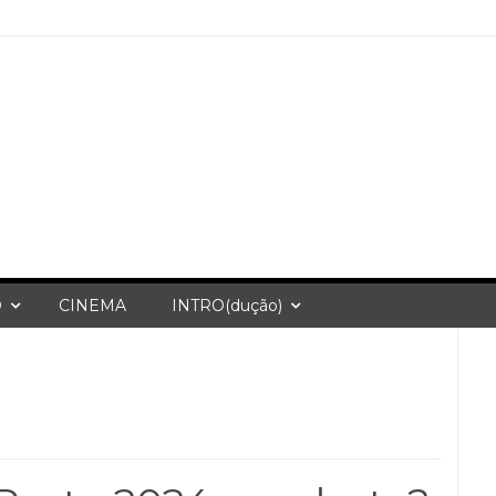
O
CINEMA
INTRO(dução)