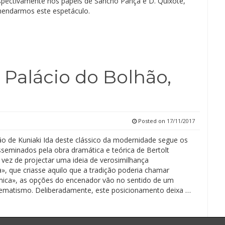
espectivamente nos papéis de Sancho Pança e D. Quixote,
endarmos este espetáculo.
– Palácio do Bolhão,
Posted on
17/11/2017
o de Kuniaki Ida deste clássico da modernidade segue os
sseminados pela obra dramática e teórica de Bertolt
 vez de projectar uma ideia de verosimilhança
a», que criasse aquilo que a tradição poderia chamar
mica», as opções do encenador vão no sentido de um
ematismo. Deliberadamente, este posicionamento deixa …