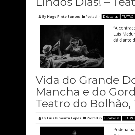
Lindos Dias! – Tea
By
Hugo Pinto Santos
Posted in
Didascálias
TEATRO
“A contrace
Luís Madur
dá diante 
Vida do Grande D
Mancha e do Gord
Teatro do Bolhão, 
By
Luis Pimenta Lopes
Posted in
Didascálias
TEATRO
Poderia ba