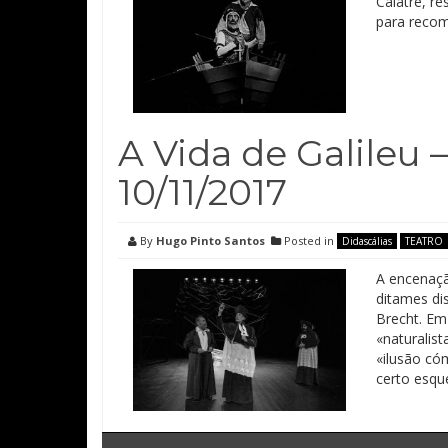
Calatré, r
para recom
A Vida de Galileu 
10/11/2017
By
Hugo Pinto Santos
Posted in
Didascálias
TEATRO
A encenaçã
ditames di
Brecht. Em
«naturalist
«ilusão có
certo esqu