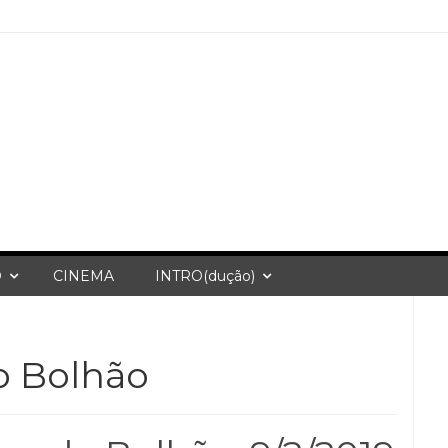
O
CINEMA
INTRO(dução)
o Bolhão