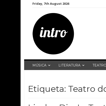
Skip
Friday, 7th August 2026
to
content
MÚSICA
LITERATURA
TEATR
Etiqueta:
Teatro d