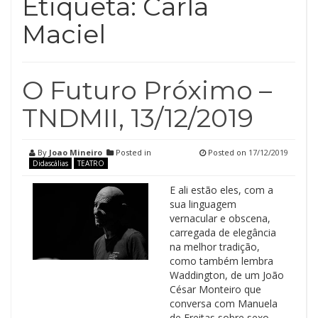
Etiqueta:
Carla
Maciel
O Futuro Próximo –
TNDMII, 13/12/2019
By
Joao Mineiro
Posted in
Posted on
17/12/2019
Didascálias
TEATRO
E ali estão eles, com a
sua linguagem
vernacular e obscena,
carregada de elegância
na melhor tradição,
como também lembra
Waddington, de um João
César Monteiro que
conversa com Manuela
de Freitas sobre sexo