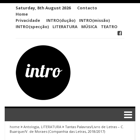
Skip
Saturday, 8th August 2026
Contacto
to
Home
content
Privacidade
INTRO(dução)
INTRO(missão)
INTRO(specção)
LITERATURA
MÚSICA
TEATRO
home
Antologia
,
LITERATURA
Tantas Palavras/Livro de Letras – C.
Buarque/V. de Moraes (Companhia das Letras, 2018/2017)