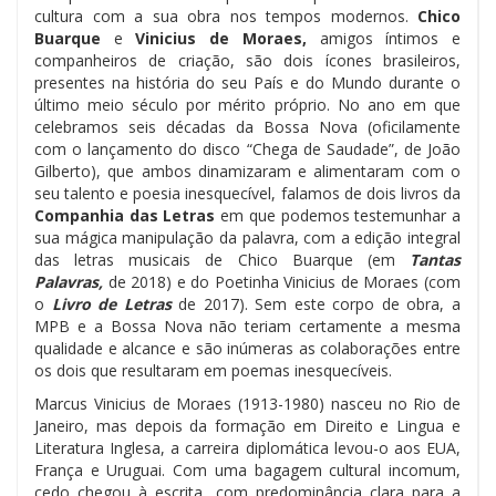
cultura com a sua obra nos tempos modernos.
Chico
Buarque
e
Vinicius de Moraes,
amigos íntimos e
companheiros de criação, são dois ícones brasileiros,
presentes na história do seu País e do Mundo durante o
último meio século por mérito próprio. No ano em que
celebramos seis décadas da Bossa Nova (oficilamente
com o lançamento do disco “Chega de Saudade”, de João
Gilberto), que ambos dinamizaram e alimentaram com o
seu talento e poesia inesquecível, falamos de dois livros da
Companhia das Letras
em que podemos testemunhar a
sua mágica manipulação da palavra, com a edição integral
das letras musicais de Chico Buarque (em
Tantas
Palavras,
de 2018) e do Poetinha Vinicius de Moraes (com
o
Livro de Letras
de 2017). Sem este corpo de obra, a
MPB e a Bossa Nova não teriam certamente a mesma
qualidade e alcance e são inúmeras as colaborações entre
os dois que resultaram em poemas inesquecíveis.
Marcus Vinicius de Moraes (1913-1980) nasceu no Rio de
Janeiro, mas depois da formação em Direito e Lingua e
Literatura Inglesa, a carreira diplomática levou-o aos EUA,
França e Uruguai. Com uma bagagem cultural incomum,
cedo chegou à escrita, com predominância clara para a