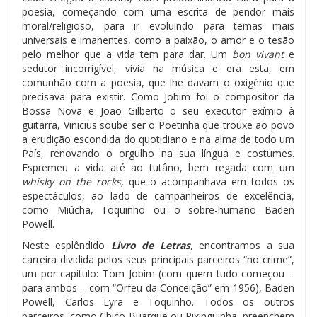
poesia, começando com uma escrita de pendor mais
moral/religioso, para ir evoluindo para temas mais
universais e imanentes, como a paixão, o amor e o tesão
pelo melhor que a vida tem para dar. Um
bon vivant
e
sedutor incorrigível, vivia na música e era esta, em
comunhão com a poesia, que lhe davam o oxigénio que
precisava para existir. Como Jobim foi o compositor da
Bossa Nova e João Gilberto o seu executor exímio à
guitarra, Vinicius soube ser o Poetinha que trouxe ao povo
a erudição escondida do quotidiano e na alma de todo um
País, renovando o orgulho na sua língua e costumes.
Espremeu a vida até ao tutâno, bem regada com um
whisky on the rocks,
que o acompanhava em todos os
espectáculos, ao lado de campanheiros de excelência,
como Miúcha, Toquinho ou o sobre-humano Baden
Powell.
Neste esplêndido
Livro de Letras
,
encontramos a sua
carreira dividida pelos seus principais parceiros “no crime”,
um por capítulo: Tom Jobim (com quem tudo começou –
para ambos – com “Orfeu da Conceição” em 1956), Baden
Powell, Carlos Lyra e Toquinho. Todos os outros
parceiros, como Chico Buarque ou Pixinguinha, preenchem