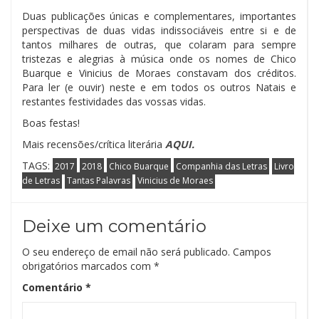
Duas publicações únicas e complementares, importantes
perspectivas de duas vidas indissociáveis entre si e de
tantos milhares de outras, que colaram para sempre
tristezas e alegrias à música onde os nomes de Chico
Buarque e Vinicius de Moraes constavam dos créditos.
Para ler (e ouvir) neste e em todos os outros Natais e
restantes festividades das vossas vidas.
Boas festas!
Mais recensões/crítica literária
AQUI.
TAGS:
2017
2018
Chico Buarque
Companhia das Letras
Livro
de Letras
Tantas Palavras
Vinicius de Moraes
Deixe um comentário
O seu endereço de email não será publicado.
Campos
obrigatórios marcados com
*
Comentário
*