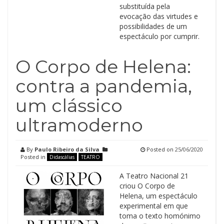
substituída pela
evocação das virtudes e
possibilidades de um
espectáculo por cumprir.
O Corpo de Helena:
contra a pandemia,
um clássico
ultramoderno
By
Paulo Ribeiro da Silva
Posted on
25/06/2020
Posted in
Didascálias
TEATRO
A Teatro Nacional 21
criou O Corpo de
Helena, um espectáculo
experimental em que
toma o texto homónimo