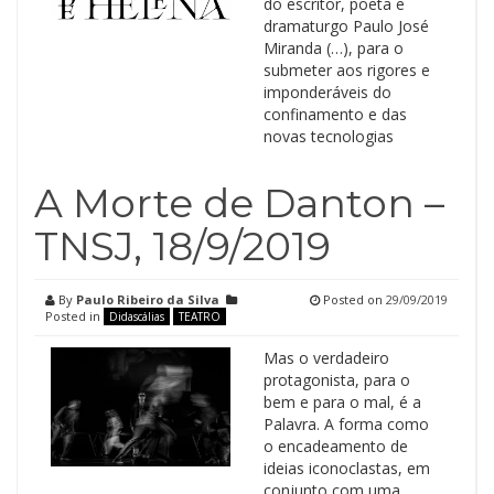
do escritor, poeta e
dramaturgo Paulo José
Miranda (…), para o
submeter aos rigores e
imponderáveis do
confinamento e das
novas tecnologias
A Morte de Danton –
TNSJ, 18/9/2019
By
Paulo Ribeiro da Silva
Posted on
29/09/2019
Posted in
Didascálias
TEATRO
Mas o verdadeiro
protagonista, para o
bem e para o mal, é a
Palavra. A forma como
o encadeamento de
ideias iconoclastas, em
conjunto com uma