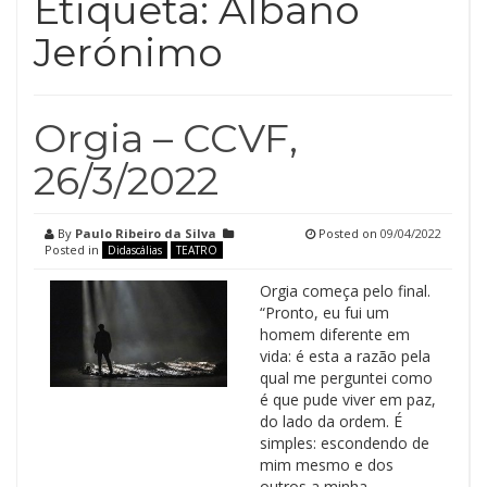
Etiqueta:
Albano
Jerónimo
Orgia – CCVF,
26/3/2022
By
Paulo Ribeiro da Silva
Posted on
09/04/2022
Posted in
Didascálias
TEATRO
Orgia começa pelo final.
“Pronto, eu fui um
homem diferente em
vida: é esta a razão pela
qual me perguntei como
é que pude viver em paz,
do lado da ordem. É
simples: escondendo de
mim mesmo e dos
outros a minha