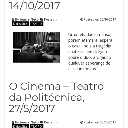
14/10/2017
By
Joana Neto
Posted in
Posted on
23/10/2017
Didascálias
TEATRO
Uma felicidade imensa,
porém efémera, espera
o casal, pois a tragédia
abate-se sem trégua
sobre o duo, afogando
qualquer esperança de
dias luminosos.
O Cinema – Teatro
da Politécnica,
27/5/2017
By
Joana Neto
Posted in
Posted on
08/06/2017
Didascálias
TEATRO