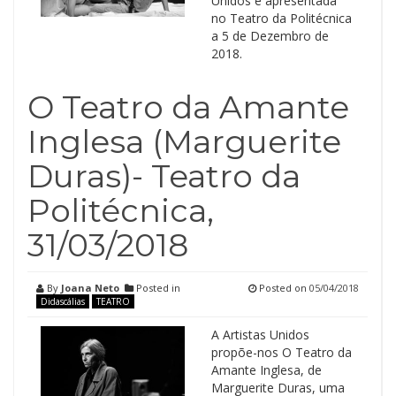
Unidos e apresentada
no Teatro da Politécnica
a 5 de Dezembro de
2018.
O Teatro da Amante
Inglesa (Marguerite
Duras)- Teatro da
Politécnica,
31/03/2018
By
Joana Neto
Posted in
Posted on
05/04/2018
Didascálias
TEATRO
A Artistas Unidos
propõe-nos O Teatro da
Amante Inglesa, de
Marguerite Duras, uma