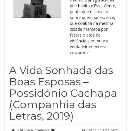
que habita n’Essa Gente,
gente que escreve e
sobre quem se escreve,
que coabita na mesma
cidade marcada por
festas e atos de
violência sem nunca
verdadeiramente se
cruzarem”
A Vida Sonhada das
Boas Esposas –
Possidónio Cachapa
(Companhia das
Letras, 2019)
By
Monica Travessa
Posted on
17/03/2020