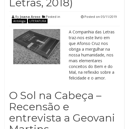
Letras, 2018)
By
Joana Aroso
Posted in
Posted on
05/11/2019
Antologia
LITERATURA
A Companhia das Letras
traz-nos este livro em
que Afonso Cruz nos
obriga a mergulhar na
nossa humanidade, nos
mais elementares
conceitos do Bem e do
Mal, na reflexão sobre a
felicidade e o amor.
O Sol na Cabeça –
Recensão e
entrevista a Geovani