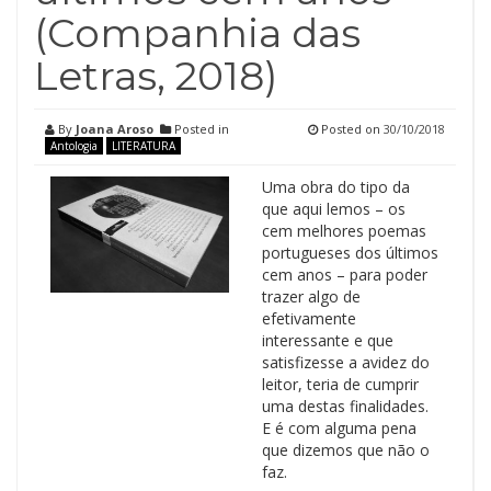
(Companhia das
Letras, 2018)
By
Joana Aroso
Posted in
Posted on
30/10/2018
Antologia
LITERATURA
Uma obra do tipo da
que aqui lemos – os
cem melhores poemas
portugueses dos últimos
cem anos – para poder
trazer algo de
efetivamente
interessante e que
satisfizesse a avidez do
leitor, teria de cumprir
uma destas finalidades.
E é com alguma pena
que dizemos que não o
faz.