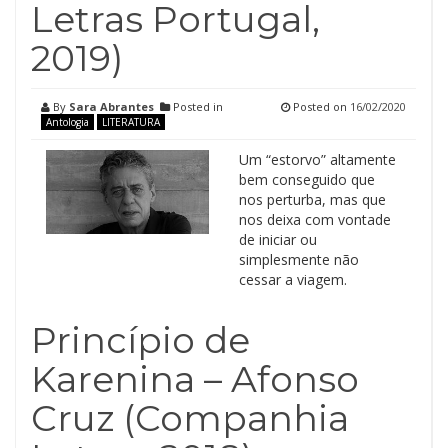
Letras Portugal,
2019)
By
Sara Abrantes
Posted in
Posted on
16/02/2020
Antologia
LITERATURA
Um “estorvo” altamente
bem conseguido que
nos perturba, mas que
nos deixa com vontade
de iniciar ou
simplesmente não
cessar a viagem.
Princípio de
Karenina – Afonso
Cruz (Companhia