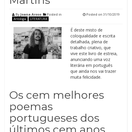
Martins
By
Joana Aroso
Posted in
Posted on
31/10/2019
Antologia
LITERATURA
É deste misto de
coloquialidade e escrita
detalhada, plena de
trabalho criativo, que
vive este livro de estreia,
anunciando uma voz
literária em português
que ainda nos vai trazer
muita felicidade.
Os cem melhores
poemas
portugueses dos
últimos cem anos