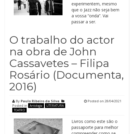
experimentem, mesmo
que o Jazz não seja bem
a vossa “onda”. Vai
passar a ser.
O trabalho do actor
na obra de John
Cassavetes – Filipa
Rosário (Documenta,
2016)
By
Paulo Ribeiro da Silva
Posted on
28/04/2021
Posted in
Antologia
LITERATURA
TEATRO
Livros como este são o
passaporte para melhor
compreender como se