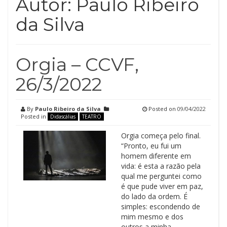
Autor:
Paulo Ribeiro
da Silva
Orgia – CCVF,
26/3/2022
By
Paulo Ribeiro da Silva
Posted on
09/04/2022
Posted in
Didascálias
TEATRO
Orgia começa pelo final.
“Pronto, eu fui um
homem diferente em
vida: é esta a razão pela
qual me perguntei como
é que pude viver em paz,
do lado da ordem. É
simples: escondendo de
mim mesmo e dos
outros a minha