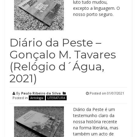
luto tudo mudou,
excepto a linguagem. O
nosso porto seguro.
Diário da Peste –
Gonçalo M. Tavares
(Relógio d´Água,
2021)
By
Paulo Ribeiro da Silva
Posted on
01/07/2021
Posted in
Antologia
LITERATURA
Diário da Peste é um
testemunho claro da
nossa história recente
na forma literária, mas
também um acto de