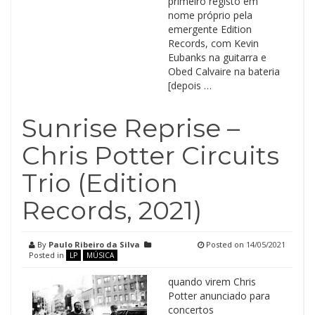
primeiro registo em
nome próprio pela
emergente Edition
Records, com Kevin
Eubanks na guitarra e
Obed Calvaire na bateria
[depois …
Sunrise Reprise –
Chris Potter Circuits
Trio (Edition
Records, 2021)
By
Paulo Ribeiro da Silva
Posted on
14/05/2021
Posted in
LP
MÚSICA
quando virem Chris
Potter anunciado para
concertos